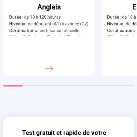
Anglais
E
Durée
: de 10 à 120 heures
Durée
: de 10 
Niveaux
: de débutant (A1) à avancé (C2)
Niveaux
: de dé
Certifications
: certification officielle
Certifications
:
Objectif
: Business, Technical, Travel ou
Objectif
: Busin
Général
Général
Option
: Programme sur-mesure
Option
: Progr
Test gratuit et rapide de votre