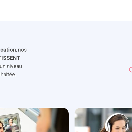
ication
, nos
TISSENT
d’un niveau
haitée.