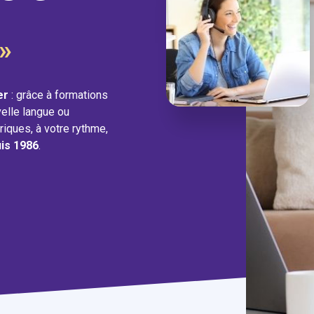
»
er
: grâce à formations
elle langue ou
riques, à votre rythme,
uis 1986
.