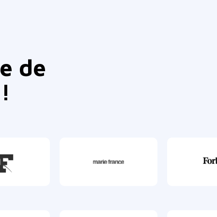
le de
!