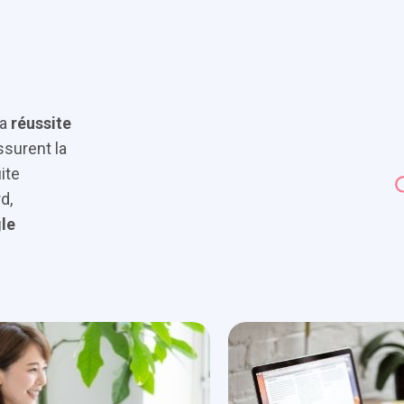
la
réussite
ssurent la
ite
d,
le