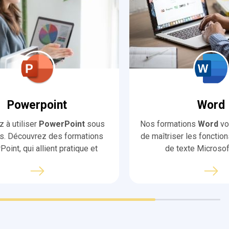
Powerpoint
Word
 à utiliser
PowerPoint
sous
Nos formations
Word
vo
. Découvrez des formations
de maîtriser les fonction
oint, qui allient pratique et
de texte Microsoft
avec un formateur personnel et
os présentations impactantes.