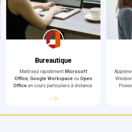
Bureautique
Maitrisez rapidement
Microsoft
Apprenez
Office
,
Google Workspace
ou
Open
Windows
Office
en cours particuliers à distance.
PowerP
théorie 
rendez v