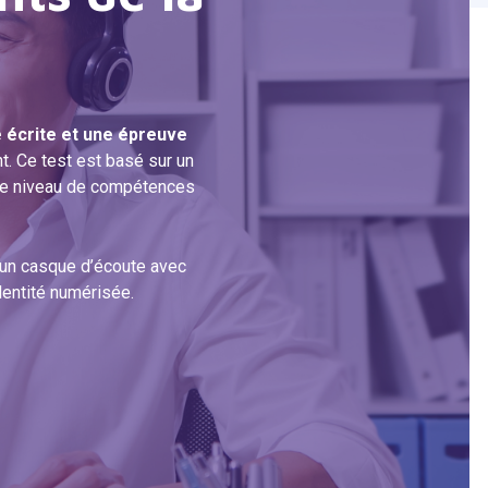
 écrite et une épreuve
. Ce test est basé sur un
le niveau de compétences
, un casque d’écoute avec
dentité numérisée.