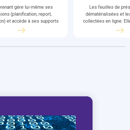
prenant gère lui-même ses
Les feuilles de pré
ions (planification, report,
dématérialisées et le
ion) et accède à ses supports
collectées en ligne. Ell
ogiques depuis son espace
automatiquement dans le
personnel.
finales.