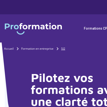
Formations C
Accueil
Formation en entreprise
SI2
Pilotez vos
formations a
une clarté to