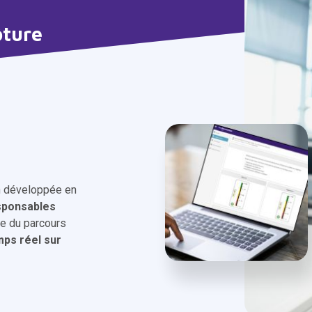
ôture
on développée en
ponsables
pe du parcours
emps réel sur