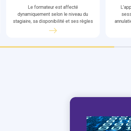
Le formateur est affecté
L’ap
dynamiquement selon le niveau du
sess
stagiaire, sa disponibilité et ses règles
annulat
de charge. Convocations et rappels
pédag
sont envoyés automatiquement .