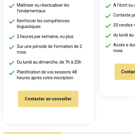
Maîtriser ou réactualiser les
A l'écrit ou 
fondamentaux
Contexte p
Renforcer les compétences
20 rendez-
linguistiques
du lundi au
2 heures par semaine, ou plus
Accès e-lea
Sur une période de formation de 2
mois
mois
Du lundi au dimanche, de 7h à 20h
Contac
Planification de vos sessions 48
heures après votre inscription
Contacter un conseiller