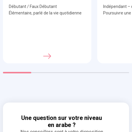
Débutant / Faux Débutant
Indépendant – 
Élémentaire, parlé de la vie quotidienne
Poursuivre une 
CECRL:
A1-A2
CECRL:
B1-B2
Une question sur votre niveau
en arabe ?
Nos conseillers sont à votre disposition