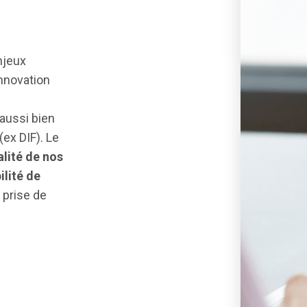
njeux
innovation
aussi bien
(ex DIF). Le
alité de nos
bilité de
 prise de