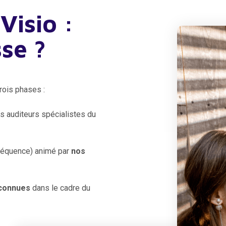
Visio :
se ?
rois phases :
os auditeurs spécialistes du
séquence) animé par
nos
econnues
dans le cadre du