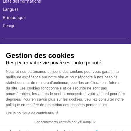
Liste des formations
Langues
Bureautique
Design
Légal
Gestion des cookies
Respecter votre vie privée est notre priorité
Mentions légales
Nous et nos partenaires utilisons des cookies pour vous garantir la
Conditions d’utilisations
meilleure expérience sur notre site et pour répondre à nos besoins
Politique d'utilisation des données personnelles
statistiques et de mesure d’audience, pour les améliorations futures
du site. Les cookies fonctionnels et de sécurité ne sont pas
Règlement intérieur
paramétrables, les autres le sont et nécessitent votre accord pour être
Déclaration d’accessibilité
déposés. Pour en savoir plus sur les cookies, veuillez consulter notre
politique en matière de protection des données personnelles.
Lire la politique de confidentialité
Consentements certifiés par
©Proformation 2026