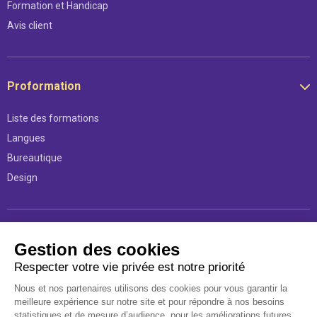
Formation et Handicap
Avis client
Proformation
Liste des formations
Langues
Bureautique
Design
Légal
Gestion des cookies
Respecter votre vie privée est notre priorité
Mentions légales
Nous et nos partenaires utilisons des cookies pour vous garantir la
Conditions d’utilisations
meilleure expérience sur notre site et pour répondre à nos besoins
Politique d'utilisation des données personnelles
statistiques et de mesure d’audience, pour les améliorations futures