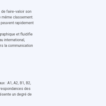
 de faire-valoir son
 le même classement.
es peuvent rapidement
aphique et fluidifie
u international,
eurs la communication
 : A1, A2, B1, B2,
orrespondances des
résente un degré de