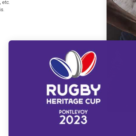
 etc.
is.