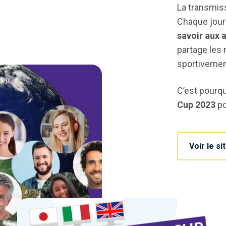
La transmiss
Chaque jou
savoir aux 
partage les
sportivemen
C’est pourq
Cup 2023
po
Voir le s