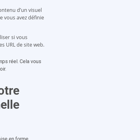
contenu d’un visuel
ue vous avez définie
liser si vous
s URL de site web.
emps réel. Cela vous
ir.
otre
elle
mise en forme