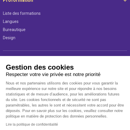
Proformation
Liste des formations
Langues
Bureautique
Design
Légal
Gestion des cookies
Respecter votre vie privée est notre priorité
Mentions légales
Nous et nos partenaires utilisons des cookies pour vous garantir la
Conditions d’utilisations
meilleure expérience sur notre site et pour répondre à nos besoins
Politique d'utilisation des données personnelles
statistiques et de mesure d’audience, pour les améliorations futures
du site. Les cookies fonctionnels et de sécurité ne sont pas
Règlement intérieur
paramétrables, les autres le sont et nécessitent votre accord pour être
Déclaration d’accessibilité
déposés. Pour en savoir plus sur les cookies, veuillez consulter notre
politique en matière de protection des données personnelles.
Lire la politique de confidentialité