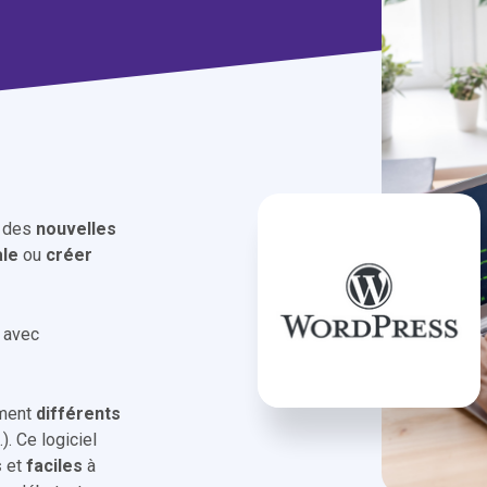
, des
nouvelles
ale
ou
créer
t avec
ement
différents
). Ce logiciel
s
et
faciles
à