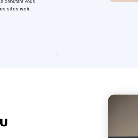
our débutant vous
os sites web.
au