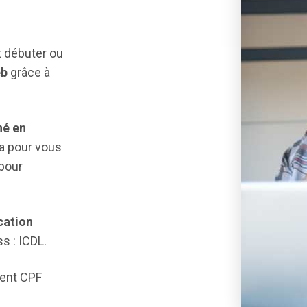
 débuter ou
eb
grâce à
é en
a pour vous
pour
ication
 : ICDL.
ment CPF