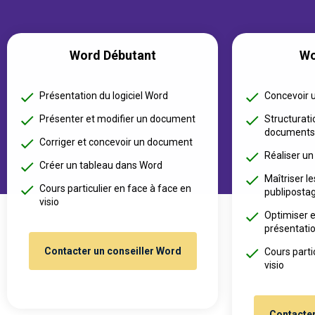
Word Débutant
Wo
Présentation du logiciel Word
Concevoir 
Présenter et modifier un document
Structurati
documents
Corriger et concevoir un document
Réaliser un
Créer un tableau dans Word
Maîtriser l
Cours particulier en face à face en
publiposta
visio
Optimiser e
présentati
Contacter un conseiller Word
Cours parti
visio
Contacter