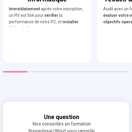
Immédiatement
après votre inscription,
Audit avec un 
un RV est fixé pour
vérifier
la
évaluer
votre n
performance de votre PC, et
installer
objectifs oper
Webex à distance.
Une question
Nos conseillés en formation
Bureautique/Word vous rappelle