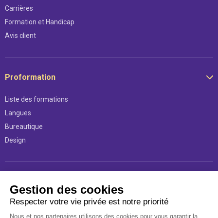
Carrières
Formation et Handicap
Avis client
Proformation
Liste des formations
Langues
Bureautique
Design
Légal
Gestion des cookies
Respecter votre vie privée est notre priorité
Mentions légales
Nous et nos partenaires utilisons des cookies pour vous garantir la
Conditions d’utilisations