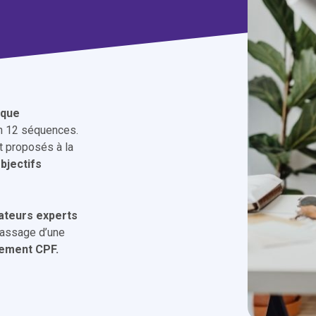
ique
en 12 séquences.
 proposés à la
bjectifs
ateurs experts
 passage d’une
ement CPF.