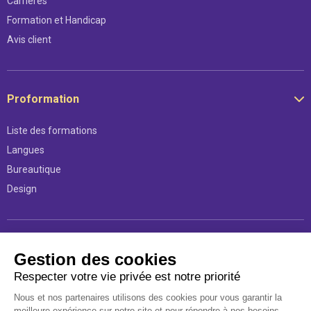
Carrières
Formation et Handicap
Avis client
Proformation
Liste des formations
Langues
Bureautique
Design
Légal
Gestion des cookies
Respecter votre vie privée est notre priorité
Mentions légales
Nous et nos partenaires utilisons des cookies pour vous garantir la
Conditions d’utilisations
meilleure expérience sur notre site et pour répondre à nos besoins